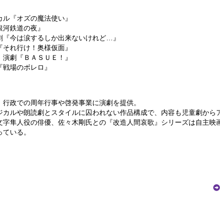
カル『オズの魔法使い』
銀河鉄道の夜』
劇『今は涙するしか出来ないけれど…』
『それ行け！奥様仮面』
 演劇『ＢＡＳＵＥ！』
『戦場のボレロ』
、行政での周年行事や啓発事業に演劇を提供。
ジカルや朗読劇とスタイルに囚われない作品構成で、内容も児童劇から
文字隼人役の俳優、佐々木剛氏との『改造人間哀歌』シリーズは自主映
っている。