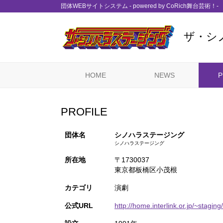
団体WEBサイトシステム - powered by
CoRich舞台芸術！-
ザ・シ
HOME
NEWS
P
PROFILE
団体名
シノハラステージング
シノハラステージング
所在地
〒1730037
東京都板橋区小茂根
カテゴリ
演劇
公式URL
http://home.interlink.or.jp/~staging/