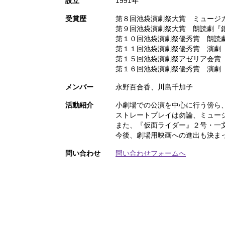
設立
1991年
受賞歴
第８回池袋演劇祭大賞 ミュージ
第９回池袋演劇祭大賞 朗読劇『
第１０回池袋演劇祭優秀賞 朗読
第１１回池袋演劇祭優秀賞 演劇
第１５回池袋演劇祭アゼリア会賞
第１６回池袋演劇祭優秀賞 演劇
メンバー
永野百合香、川島千加子
活動紹介
小劇場での公演を中心に行う傍ら
ストレートプレイは勿論、ミュー
また、『仮面ライダー』２号・一
今後、劇場用映画への進出も決ま
問い合わせ
問い合わせフォームへ